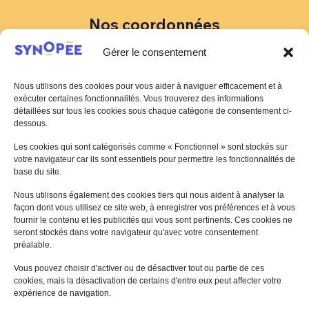
Nos coordonnées
Gérer le consentement
88 Rue Marcel Bourdarias
CS 70014 94146 Alfortville Cedex
Nous utilisons des cookies pour vous aider à naviguer efficacement et à
01 41 79 59 66
exécuter certaines fonctionnalités. Vous trouverez des informations
contact@synopee.org
détaillées sur tous les cookies sous chaque catégorie de consentement ci-
dessous.
Les cookies qui sont catégorisés comme « Fonctionnel » sont stockés sur
votre navigateur car ils sont essentiels pour permettre les fonctionnalités de
CONTACTEZ NOUS
base du site.
Nous utilisons également des cookies tiers qui nous aident à analyser la
façon dont vous utilisez ce site web, à enregistrer vos préférences et à vous
fournir le contenu et les publicités qui vous sont pertinents. Ces cookies ne
seront stockés dans votre navigateur qu'avec votre consentement
préalable.
Vous pouvez choisir d'activer ou de désactiver tout ou partie de ces
cookies, mais la désactivation de certains d'entre eux peut affecter votre
expérience de navigation.