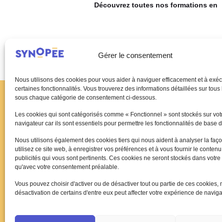
Découvrez toutes nos formations en
Gérer le consentement
Nous utilisons des cookies pour vous aider à naviguer efficacement et à exéc
certaines fonctionnalités. Vous trouverez des informations détaillées sur tous
sous chaque catégorie de consentement ci-dessous.
Les cookies qui sont catégorisés comme « Fonctionnel » sont stockés sur vot
navigateur car ils sont essentiels pour permettre les fonctionnalités de base d
Nous utilisons également des cookies tiers qui nous aident à analyser la faç
utilisez ce site web, à enregistrer vos préférences et à vous fournir le contenu
publicités qui vous sont pertinents. Ces cookies ne seront stockés dans votre
Synopée propose un catalogue de formations 
qu'avec votre consentement préalable.
dirigeants et salariés de l'ESS en lien avec l
Vous pouvez choisir d'activer ou de désactiver tout ou partie de ces cookies, 
désactivation de certains d'entre eux peut affecter votre expérience de naviga
Suivez l'actualité du Synopée