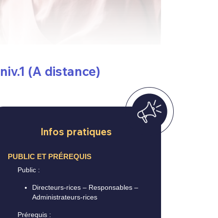
iv.1 (A distance)
Infos pratiques
PUBLIC ET PRÉREQUIS
Public
:
Directeurs-rices – Responsables –
Administrateurs-rices
Prérequis
: