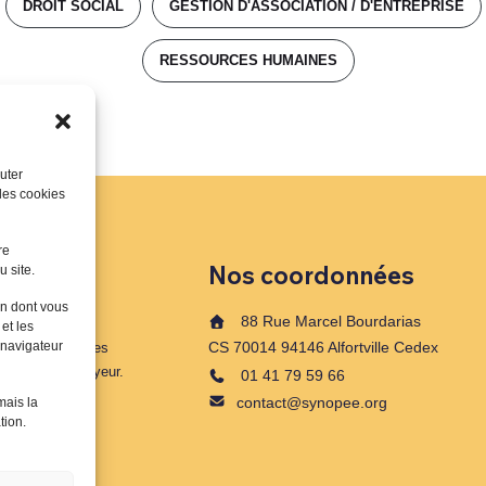
DROIT SOCIAL
GESTION D'ASSOCIATION / D'ENTREPRISE
RESSOURCES HUMAINES
uter
 les cookies
re
Nos coordonnées
u site.
on dont vous
88 Rue Marcel Bourdarias
 et les
 navigateur
CS 70014 94146 Alfortville Cedex
à destination des
a fonction employeur.
01 41 79 59 66
contact@synopee.org
mais la
tion.