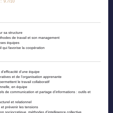
 : 9.7/10
ur sa structure
 méthodes de travail et son management
 ses équipes
 qui favorise la coopération
 d’efficacité d’une équipe
atives et de l’organisation apprenante
rmettent le travail collaboratif
nnelle, en équipe
ciels de communication et partage d’informations : outils et
n
cturel et relationnel
et prévenir les tensions
nion sociocratique, méthodes d’intelligence collective