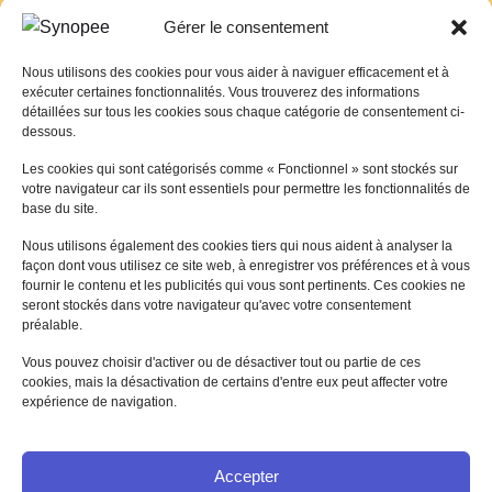
88 Rue Marcel Bourdarias
Gérer le consentement
CS 70014 94146 Alfortville Cedex
Nous utilisons des cookies pour vous aider à naviguer efficacement et à
01 41 79 59 66
exécuter certaines fonctionnalités. Vous trouverez des informations
contact@synopee.org
détaillées sur tous les cookies sous chaque catégorie de consentement ci-
dessous.
Les cookies qui sont catégorisés comme « Fonctionnel » sont stockés sur
votre navigateur car ils sont essentiels pour permettre les fonctionnalités de
CONTACTEZ NOUS
base du site.
Nous utilisons également des cookies tiers qui nous aident à analyser la
façon dont vous utilisez ce site web, à enregistrer vos préférences et à vous
fournir le contenu et les publicités qui vous sont pertinents. Ces cookies ne
seront stockés dans votre navigateur qu'avec votre consentement
préalable.
Vous pouvez choisir d'activer ou de désactiver tout ou partie de ces
cookies, mais la désactivation de certains d'entre eux peut affecter votre
expérience de navigation.
Accepter