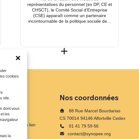
représentatives du personnel (ex DP, CE et
CHSCT), le Comité Social d’Entreprise
(CSE) apparaît comme un partenaire
incontournable de la politique sociale de...
uter
 les cookies
re
Nos coordonnées
u site.
on dont vous
88 Rue Marcel Bourdarias
 et les
CS 70014 94146 Alfortville Cedex
 formations à
 navigateur
riés de l'ESS en lien
01 41 79 59 66
contact@synopee.org
mais la