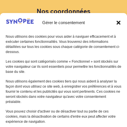
Nos coordonnées
Gérer le consentement
88 Rue Marcel Bourdarias
CS 70014 94146 Alfortville Cedex
Nous utilisons des cookies pour vous aider à naviguer efficacement et à
01 41 79 59 66
exécuter certaines fonctionnalités. Vous trouverez des informations
contact@synopee.org
détaillées sur tous les cookies sous chaque catégorie de consentement ci-
dessous.
Les cookies qui sont catégorisés comme « Fonctionnel » sont stockés sur
votre navigateur car ils sont essentiels pour permettre les fonctionnalités de
CONTACTEZ NOUS
base du site.
Nous utilisons également des cookies tiers qui nous aident à analyser la
façon dont vous utilisez ce site web, à enregistrer vos préférences et à vous
fournir le contenu et les publicités qui vous sont pertinents. Ces cookies ne
seront stockés dans votre navigateur qu'avec votre consentement
préalable.
Vous pouvez choisir d'activer ou de désactiver tout ou partie de ces
cookies, mais la désactivation de certains d'entre eux peut affecter votre
expérience de navigation.