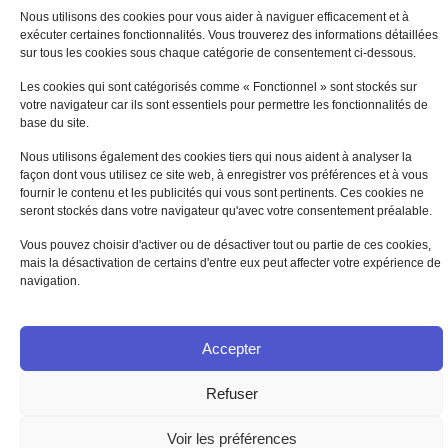
Nous utilisons des cookies pour vous aider à naviguer efficacement et à
exécuter certaines fonctionnalités. Vous trouverez des informations détaillées
sur tous les cookies sous chaque catégorie de consentement ci-dessous.
Les cookies qui sont catégorisés comme « Fonctionnel » sont stockés sur
votre navigateur car ils sont essentiels pour permettre les fonctionnalités de
base du site.
Nous utilisons également des cookies tiers qui nous aident à analyser la
façon dont vous utilisez ce site web, à enregistrer vos préférences et à vous
Plan du site
⋅
Mentions légales
⋅
Charte d’utilisation des cookies
⋅
fournir le contenu et les publicités qui vous sont pertinents. Ces cookies ne
Protection des données personnelles
seront stockés dans votre navigateur qu'avec votre consentement préalable.
© 2026 - Synopée
Vous pouvez choisir d'activer ou de désactiver tout ou partie de ces cookies,
mais la désactivation de certains d'entre eux peut affecter votre expérience de
navigation.
Accepter
Refuser
Voir les préférences