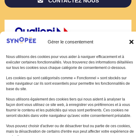
CONTACTEZ NOUS
Gérer le consentement
Nous utilisons des cookies pour vous aider à naviguer efficacement et à
exécuter certaines fonctionnalités. Vous trouverez des informations détaillées
sur tous les cookies sous chaque catégorie de consentement ci-dessous.
Les cookies qui sont catégorisés comme « Fonctionnel » sont stockés sur
votre navigateur car ils sont essentiels pour permettre les fonctionnalités de
base du site.
Nous utilisons également des cookies tiers qui nous aident à analyser la
Plan du site
⋅
Mentions légales
⋅
Charte d’utilisation des cookies
⋅
façon dont vous utilisez ce site web, à enregistrer vos préférences et à vous
Protection des données personnelles
fournir le contenu et les publicités qui vous sont pertinents. Ces cookies ne
seront stockés dans votre navigateur qu'avec votre consentement préalable.
© 2026 - Synopée
Vous pouvez choisir d'activer ou de désactiver tout ou partie de ces cookies,
mais la désactivation de certains d'entre eux peut affecter votre expérience de